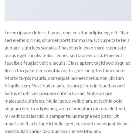
Lorem ipsum dolor sit amet, consectetur adipiscing elit. Nam
sed eleifend risus, sit amet porttitor massa. Ut vulputate felis
at mauris ultrices sodales. Phasellus in leo ornare, vulputate
purus eget, iaculis tellus. Donec sed laoreet orci. Praesent
faucibus feugiat velit a iaculis. Class aptent taciti sociosqu ad
litora torquent per conubia nostra, per inceptos himenaeos.
Morbi turpis mauris, consequat laoreet metus non, dictum
fringilla sem. Vestibulum ante ipsum primis in faucibus orci
luctus et ultrices posuere cubilia Curae; Nulla ornare
malesuada ultricies. Nulla luctus velit diam, at lacinia odio
aliquam nec. In adipiscing, arcu elementum dictum eleifend,
mi velit sodales nisi, a semper tellus magna sed justo. Ut
mauris velit, tristique id nulla eget, euismod consequat lacus.
Vestibulum varius dapibus lacus et vestibulum.